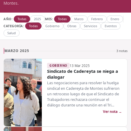
Montes.
AÑO:
Todas
2025
MES:
Todas
Marzo
Febrero
Enero
CATEGORÍA:
Todas
Gobierno
Obras
Servicios
Eventos
Salud
MARZO 2025
3 notas
GOBIERNO
13 Mar 2025
Sindicato de Cadereyta se niega a
dialogar
Las negociaciones para resolver la huelga
sindical en Cadereyta de Montes sufrieron
un retroceso luego de que el Sindicato de
Trabajadores rechazara continuar el
diálogo durante una reunión en el Tri…
Ver nota →