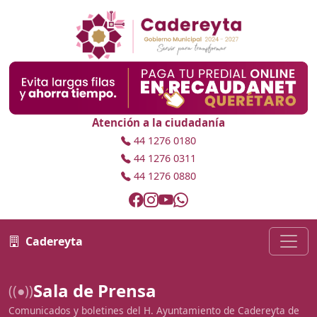
Atención a la ciudadanía
44 1276 0180
44 1276 0311
44 1276 0880
Cadereyta
Sala de Prensa
((●))
Comunicados y boletines del H. Ayuntamiento de Cadereyta de